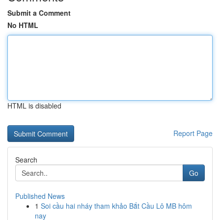
Submit a Comment
No HTML
HTML is disabled
Report Page
Search
Go
Published News
1
Soi cầu hai nháy tham khảo Bắt Cầu Lô MB hôm
nay