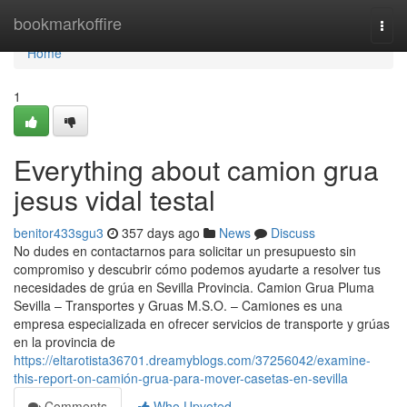
Home
bookmarkoffire
Togg
navi
Home
1
Everything about camion grua
jesus vidal testal
benitor433sgu3
357 days ago
News
Discuss
No dudes en contactarnos para solicitar un presupuesto sin
compromiso y descubrir cómo podemos ayudarte a resolver tus
necesidades de grúa en Sevilla Provincia. Camion Grua Pluma
Sevilla – Transportes y Gruas M.S.O. – Camiones es una
empresa especializada en ofrecer servicios de transporte y grúas
en la provincia de
https://eltarotista36701.dreamyblogs.com/37256042/examine-
this-report-on-camión-grua-para-mover-casetas-en-sevilla
Comments
Who Upvoted