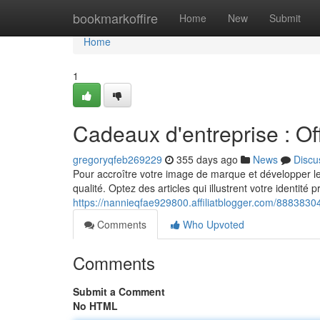
Home
bookmarkoffire
Home
New
Submit
Home
1
Cadeaux d'entreprise : Off
gregoryqfeb269229
355 days ago
News
Discu
Pour accroître votre image de marque et développer les 
qualité. Optez des articles qui illustrent votre identité p
https://nannieqfae929800.affiliatblogger.com/8883830
Comments
Who Upvoted
Comments
Submit a Comment
No HTML