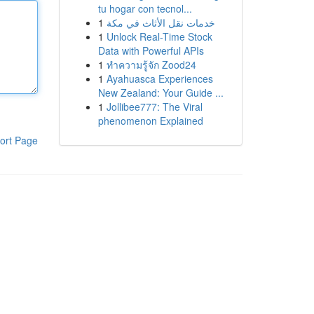
tu hogar con tecnol...
1
خدمات نقل الأثاث في مكة
1
Unlock Real-Time Stock
Data with Powerful APIs
1
ทำความรู้จัก Zood24
1
Ayahuasca Experiences
New Zealand: Your Guide ...
1
Jollibee777: The Viral
phenomenon Explained
ort Page