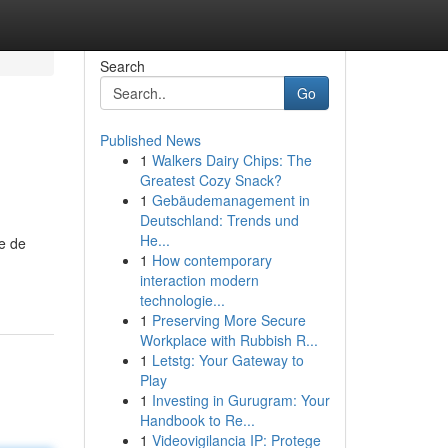
Search
Go
Published News
1
Walkers Dairy Chips: The
Greatest Cozy Snack?
1
Gebäudemanagement in
Deutschland: Trends und
He...
se de
1
How contemporary
interaction modern
technologie...
1
Preserving More Secure
Workplace with Rubbish R...
1
Letstg: Your Gateway to
Play
1
Investing in Gurugram: Your
Handbook to Re...
1
Videovigilancia IP: Protege