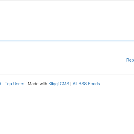
Rep
d
|
Top Users
| Made with
Kliqqi CMS
|
All RSS Feeds