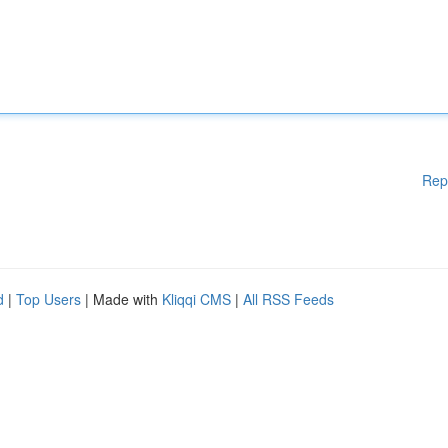
Rep
d
|
Top Users
| Made with
Kliqqi CMS
|
All RSS Feeds