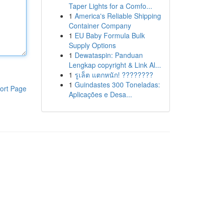
Taper Lights for a Comfo...
1
America's Reliable Shipping
Container Company
1
EU Baby Formula Bulk
Supply Options
1
Dewataspin: Panduan
Lengkap copyright & Link Al...
1
รูเล็ต แตกหนัก! ????????
1
Guindastes 300 Toneladas:
ort Page
Aplicações e Desa...