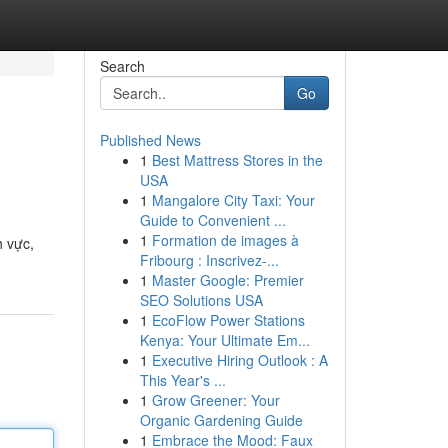
Search
Go
Published News
1
Best Mattress Stores in the
USA
1
Mangalore City Taxi: Your
Guide to Convenient ...
1
Formation de images à
h vực,
Fribourg : Inscrivez-...
1
Master Google: Premier
SEO Solutions USA
1
EcoFlow Power Stations
Kenya: Your Ultimate Em...
1
Executive Hiring Outlook : A
This Year's ...
1
Grow Greener: Your
Organic Gardening Guide
1
Embrace the Mood: Faux