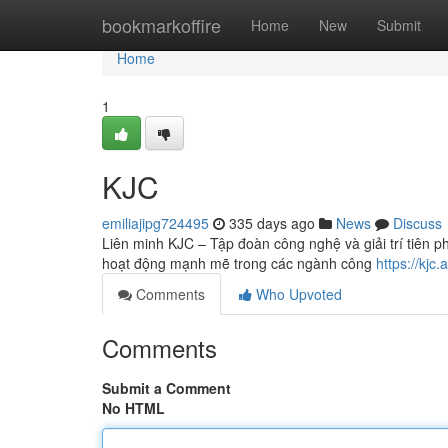
Home
bookmarkoffire
Home
New
Submit
Home
1
KJC
emiliajipg724495
335 days ago
News
Discuss
Liên minh KJC – Tập đoàn công nghệ và giải trí tiên p
hoạt động mạnh mẽ trong các ngành công
https://kjc.
Comments
Who Upvoted
Comments
Submit a Comment
No HTML