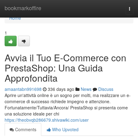
Home
bookmarkoffire
Togg
navi
Home
1
Avvia il Tuo E-Commerce con
PrestaShop: Una Guida
Approfondita
amaantabn991698
336 days ago
News
Discuss
Aprire un'attività online è un sogno per molti, ma realizzare un e-
commerce di successo richiede impegno e attenzione.
Fortunatamente/Tuttavia/Ancora/ PrestaShop si presenta come
una soluzione ideale per chi
https://theobvqb286679.shivawiki.com/user
Comments
Who Upvoted