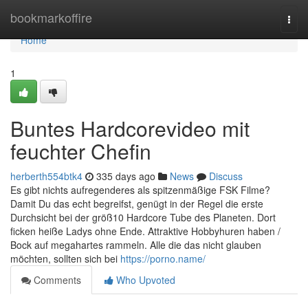
Home
bookmarkoffire
Togg
navi
Home
1
Buntes Hardcorevideo mit
feuchter Chefin
herberth554btk4
335 days ago
News
Discuss
Es gibt nichts aufregenderes als spitzenmäßige FSK Filme?
Damit Du das echt begreifst, genügt in der Regel die erste
Durchsicht bei der größ10 Hardcore Tube des Planeten. Dort
ficken heiße Ladys ohne Ende. Attraktive Hobbyhuren haben /
Bock auf megahartes rammeln. Alle die das nicht glauben
möchten, sollten sich bei
https://porno.name/
Comments
Who Upvoted