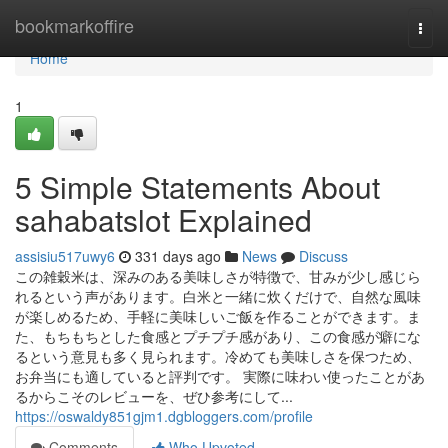
Home
bookmarkoffire
Togg
navi
Home
1
5 Simple Statements About
sahabatslot Explained
assisiu517uwy6
331 days ago
News
Discuss
この雑穀米は、深みのある美味しさが特徴で、甘みが少し感じら
れるという声があります。白米と一緒に炊くだけで、自然な風味
が楽しめるため、手軽に美味しいご飯を作ることができます。ま
た、もちもちとした食感とプチプチ感があり、この食感が癖にな
るという意見も多く見られます。冷めても美味しさを保つため、
お弁当にも適していると評判です。 実際に味わい使ったことがあ
るからこそのレビューを、ぜひ参考にして...
https://oswaldy851gjm1.dgbloggers.com/profile
Comments
Who Upvoted