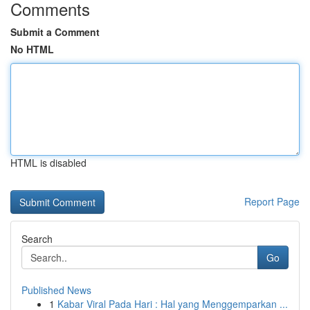
Comments
Submit a Comment
No HTML
HTML is disabled
Report Page
Search
Go
Published News
1
Kabar Viral Pada Hari : Hal yang Menggemparkan ...