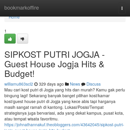
Home
bookmarkoffire
Togg
navi
Home
1
SIPKOST PUTRI JOGJA -
Guest House Jogja Hits &
Budget!
williamu863scl2
329 days ago
News
Discuss
Mau cari kost putri di Jogja yang hits dan murah? Kamu gak perlu
bingung lagi! Sekarang banyak banget pilihan kost/kamar
kost/guest house putri di Jogja yang kece abis tapi harganya
masih sangat ramah di kantong. Lokasi/Posisi/Tempat
strategisnya juga bervariasi, ada yang dekat kampus, pusat kota,
atau tempat wisata favoritmu.
https://johnathannakuf.theobloggers.com/43642045/sipkost-putri-