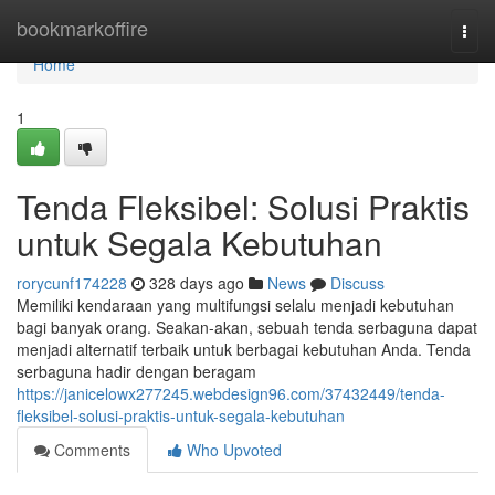
Home
bookmarkoffire
Togg
navi
Home
1
Tenda Fleksibel: Solusi Praktis
untuk Segala Kebutuhan
rorycunf174228
328 days ago
News
Discuss
Memiliki kendaraan yang multifungsi selalu menjadi kebutuhan
bagi banyak orang. Seakan-akan, sebuah tenda serbaguna dapat
menjadi alternatif terbaik untuk berbagai kebutuhan Anda. Tenda
serbaguna hadir dengan beragam
https://janicelowx277245.webdesign96.com/37432449/tenda-
fleksibel-solusi-praktis-untuk-segala-kebutuhan
Comments
Who Upvoted