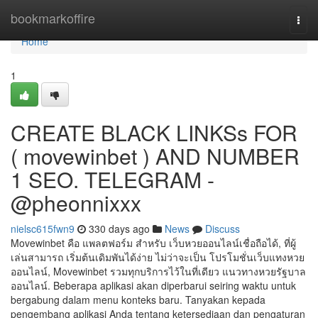
Home
bookmarkoffire
Togg
navi
Home
1
CREATE BLACK LINKSs FOR
( movewinbet ) AND NUMBER
1 SEO. TELEGRAM -
@pheonnixxx
nielsc615fwn9
330 days ago
News
Discuss
Movewinbet คือ แพลตฟอร์ม สำหรับ เว็บหวยออนไลน์เชื่อถือได้, ที่ผู้
เล่นสามารถ เริ่มต้นเดิมพันได้ง่าย ไม่ว่าจะเป็น โปรโมชั่นเว็บแทงหวย
ออนไลน์, Movewinbet รวมทุกบริการไว้ในที่เดียว แนวทางหวยรัฐบาล
ออนไลน์. Beberapa aplikasi akan diperbarui seiring waktu untuk
bergabung dalam menu konteks baru. Tanyakan kepada
pengembang aplikasi Anda tentang ketersediaan dan pengaturan