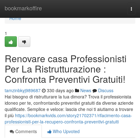
Home
bookmarkoffire
Togg
navi
Home
1
Renovare casa Professionisti
Per La Ristrutturazione :
Confronta Preventivi Gratuiti!
tamzinbkyj989687
330 days ago
News
Discuss
Hai bisogno di ristrutturare la tua dimora? Trova il professionista
idoneo per te, confrontando preventivi gratuiti da diverse aziende
qualificate. Semplice e veloce: lascia che noi ti aiutiamo a trovare
il più
https://bookmarkvids.com/story21702371/rifacimento-casa-
professionisti-per-la-recupero-confronta-preventivi-gratuiti
Comments
Who Upvoted