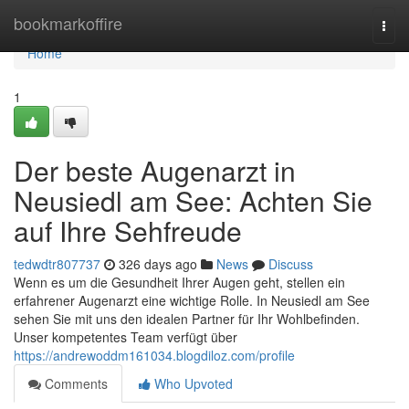
Home
bookmarkoffire
Togg
navi
Home
1
Der beste Augenarzt in
Neusiedl am See: Achten Sie
auf Ihre Sehfreude
tedwdtr807737
326 days ago
News
Discuss
Wenn es um die Gesundheit Ihrer Augen geht, stellen ein
erfahrener Augenarzt eine wichtige Rolle. In Neusiedl am See
sehen Sie mit uns den idealen Partner für Ihr Wohlbefinden.
Unser kompetentes Team verfügt über
https://andrewoddm161034.blogdiloz.com/profile
Comments
Who Upvoted