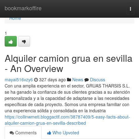
Home
bookmarkoffire
Togg
navi
Home
1
Alquiler camion grua en sevilla
- An Overview
mayai516vzy6
327 days ago
News
Discuss
Con una amplia experiencia en el sector, GRUAS THARSIS S.L.
se ha ganado la confianza de sus clientes gracias a su atención
personalizada y a la capacidad de adaptarse a las necesidades
específicas de cada proyecto. Somos una empresa familiar con
una experiencia sólida y consolidada en la industria
https://collinwmeti.bloggactif.com/38787409/5-easy-facts-about-
alquiler-camion-grua-en-sevilla-described
Comments
Who Upvoted