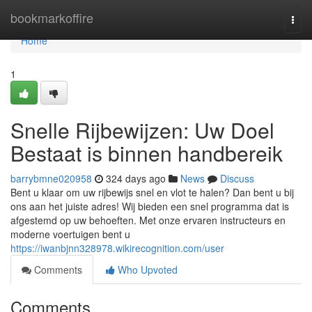
Home
bookmarkoffire
Togg
navi
Home
1
Snelle Rijbewijzen: Uw Doel
Bestaat is binnen handbereik
barrybmne020958
324 days ago
News
Discuss
Bent u klaar om uw rijbewijs snel en vlot te halen? Dan bent u bij
ons aan het juiste adres! Wij bieden een snel programma dat is
afgestemd op uw behoeften. Met onze ervaren instructeurs en
moderne voertuigen bent u
https://iwanbjnn328978.wikirecognition.com/user
Comments
Who Upvoted
Comments