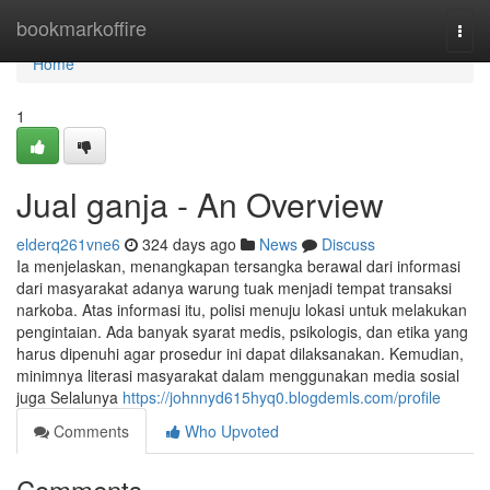
Home
bookmarkoffire
Togg
navi
Home
1
Jual ganja - An Overview
elderq261vne6
324 days ago
News
Discuss
Ia menjelaskan, menangkapan tersangka berawal dari informasi
dari masyarakat adanya warung tuak menjadi tempat transaksi
narkoba. Atas informasi itu, polisi menuju lokasi untuk melakukan
pengintaian. Ada banyak syarat medis, psikologis, dan etika yang
harus dipenuhi agar prosedur ini dapat dilaksanakan. Kemudian,
minimnya literasi masyarakat dalam menggunakan media sosial
juga Selalunya
https://johnnyd615hyq0.blogdemls.com/profile
Comments
Who Upvoted
Comments