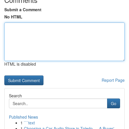
Submit a Comment
No HTML
HTML is disabled
Report Page
Search
Go
Published News
1
```text
1
Choosing a Car Audio Store in Toledo — A Buyer'...