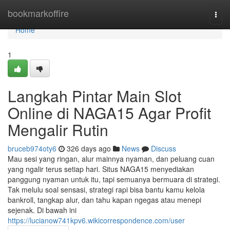
Home
bookmarkoffire
Togg
navi
Home
1
Langkah Pintar Main Slot
Online di NAGA15 Agar Profit
Mengalir Rutin
bruceb974oty6
326 days ago
News
Discuss
Mau sesi yang ringan, alur mainnya nyaman, dan peluang cuan
yang ngalir terus setiap hari. Situs NAGA15 menyediakan
panggung nyaman untuk itu, tapi semuanya bermuara di strategi.
Tak melulu soal sensasi, strategi rapi bisa bantu kamu kelola
bankroll, tangkap alur, dan tahu kapan ngegas atau menepi
sejenak. Di bawah ini
https://lucianow741kpv6.wikicorrespondence.com/user