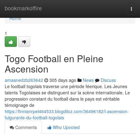
Home
bookmarkoffire
Togg
navi
Home
1
Togo Football en Pleine
Ascension
amaanedzb263642
305 days ago
News
Discuss
Le football togolais traverse une période féerique. Les Jeunes
talents Togolaises se distinguent sur la scène internationale. Le
progression constant du football dans le pays est véritable
témoignage de
https://finnianrpel464533.blogdiloz.com/36496182/l-ascension-
fulgurante-du-football-togolais
Comments
Who Upvoted