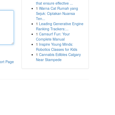
that ensure effective ...
1
Warna Cat Rumah yang
Sejuk: Ciptakan Nuansa
Ten...
1
Leading Generative Engine
Ranking Trackers:...
1
Camsurf Fun: Your
Complete Manual
1
Inspire Young Minds:
Robotics Classes for Kids
1
Cannabis Edibles Calgary
Near Stampede
ort Page