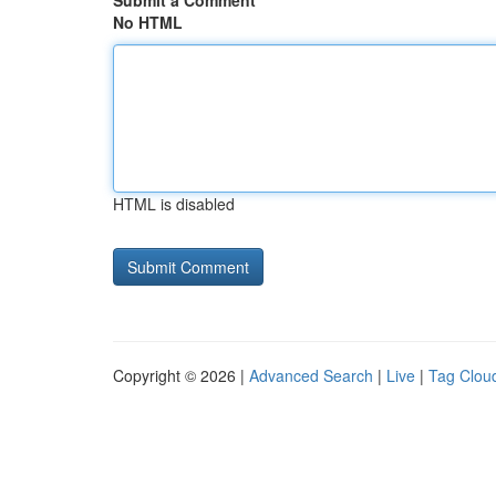
Submit a Comment
No HTML
HTML is disabled
Copyright © 2026 |
Advanced Search
|
Live
|
Tag Clou