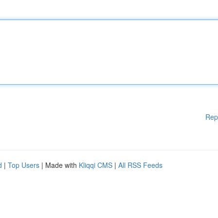
Rep
d
|
Top Users
| Made with
Kliqqi CMS
|
All RSS Feeds