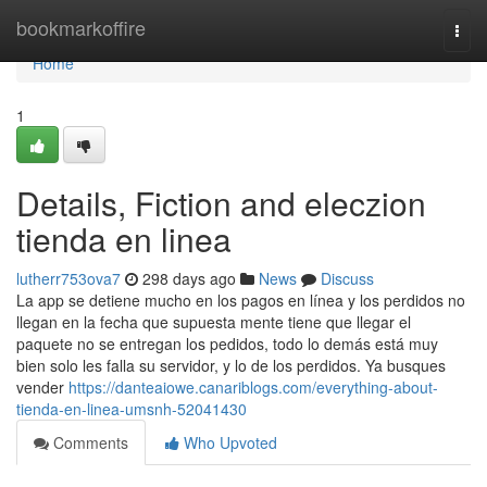
Home
bookmarkoffire
Togg
navi
Home
1
Details, Fiction and eleczion
tienda en linea
lutherr753ova7
298 days ago
News
Discuss
La app se detiene mucho en los pagos en línea y los perdidos no
llegan en la fecha que supuesta mente tiene que llegar el
paquete no se entregan los pedidos, todo lo demás está muy
bien solo les falla su servidor, y lo de los perdidos. Ya busques
vender
https://danteaiowe.canariblogs.com/everything-about-
tienda-en-linea-umsnh-52041430
Comments
Who Upvoted