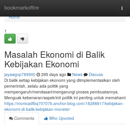
Home
bookmarkoffire
Togg
navi
Home
1
Masalah Ekonomi di Balik
Kebijakan Ekonomi
jayawgvp789900
295 days ago
News
Discuss
Di balik setiap kebijakan ekonomi yang diimplementasikan oleh
pemerintah, selalu ada politik yang
mempengaruh/mendasari/mengarungi proses pembuatannya.
Menguak kebenaran/aspek/inti politik ini penting untuk memahami
https://monicadfbq707076.anchor-blog.com/18288817/kebijakan-
ekonomi-di-balik-kebijakan-moneter
Comments
Who Upvoted