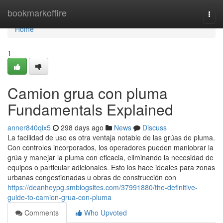
Home
bookmarkoffire
Togg
navi
Home
1
Camion grua con pluma
Fundamentals Explained
anner840qix5
298 days ago
News
Discuss
La facilidad de uso es otra ventaja notable de las grúas de pluma.
Con controles incorporados, los operadores pueden maniobrar la
grúa y manejar la pluma con eficacia, eliminando la necesidad de
equipos o particular adicionales. Esto los hace ideales para zonas
urbanas congestionadas u obras de construcción con
https://deanheypg.smblogsites.com/37991880/the-definitive-
guide-to-camion-grua-con-pluma
Comments
Who Upvoted