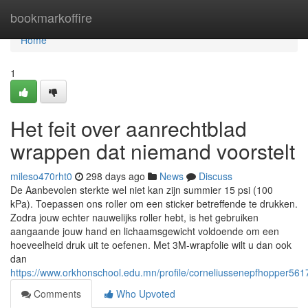
Home
bookmarkoffire
Home
1
Het feit over aanrechtblad
wrappen dat niemand voorstelt
mileso470rht0
298 days ago
News
Discuss
De Aanbevolen sterkte wel niet kan zijn summier 15 psi (100
kPa). Toepassen ons roller om een sticker betreffende te drukken.
Zodra jouw echter nauwelijks roller hebt, is het gebruiken
aangaande jouw hand en lichaamsgewicht voldoende om een
hoeveelheid druk uit te oefenen. Met 3M-wrapfolie wilt u dan ook
dan
https://www.orkhonschool.edu.mn/profile/corneliussenepfhopper5617
Comments
Who Upvoted