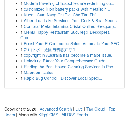
1
Modern traveling philosophies are redefining ou...
1
customized li ion battery packs with metallic h...
1
Kubet: Cẩm Nang Chi Tiết Cho Tân Thủ
1
Albert Lea Lake Services: Your Dock & Boat Needs
1
Comprar Metanfetamina Cristal Online: Riesgos y...
1
Meniu Happy Restaurant București: Descoperă
Gus...
1
Boost Your E-Commerce Sales: Automate Your SEO
1
新山下水：危险与诱惑并存？
1
copyright in Australia has become a major issue...
1
Unlocking EA88: Your Comprehensive Guide
1
Finding the Best House Cleaning Services in Pho...
1
Mabroom Dates
1
Rapid Bug Control : Discover Local Speci...
Copyright © 2026 |
Advanced Search
|
Live
|
Tag Cloud
|
Top
Users
| Made with
Kliqqi CMS
|
All RSS Feeds