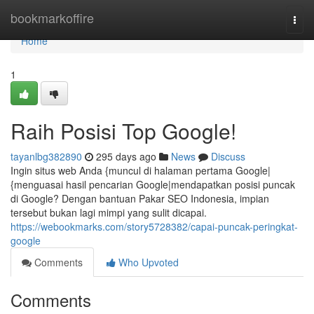
Home
bookmarkoffire
Togg
navi
Home
1
Raih Posisi Top Google!
tayanlbg382890
295 days ago
News
Discuss
Ingin situs web Anda {muncul di halaman pertama Google|
{menguasai hasil pencarian Google|mendapatkan posisi puncak
di Google? Dengan bantuan Pakar SEO Indonesia, impian
tersebut bukan lagi mimpi yang sulit dicapai.
https://webookmarks.com/story5728382/capai-puncak-peringkat-
google
Comments
Who Upvoted
Comments