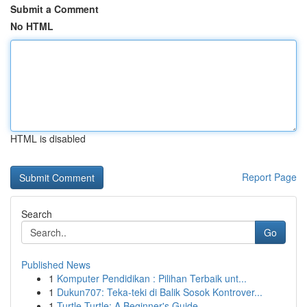
Submit a Comment
No HTML
HTML is disabled
Report Page
Search
Go
Published News
1
Komputer Pendidikan : Pilihan Terbaik unt...
1
Dukun707: Teka-teki di Balik Sosok Kontrover...
1
Turtle Turtle: A Beginner's Guide