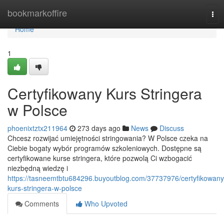
Home
bookmarkoffire
Tog
nav
Home
1
Certyfikowany Kurs Stringera
w Polsce
phoenixtztx211964
273 days ago
News
Discuss
Chcesz rozwijać umiejętności stringowania? W Polsce czeka na
Ciebie bogaty wybór programów szkoleniowych. Dostępne są
certyfikowane kurse stringera, które pozwolą Ci wzbogacić
niezbędną wiedzę i
https://tasneemtbtu684296.buyoutblog.com/37737976/certyfikowany
kurs-stringera-w-polsce
Comments
Who Upvoted