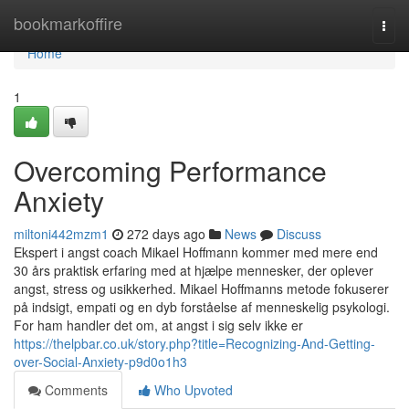
Home
bookmarkoffire
Togg
navi
Home
1
Overcoming Performance
Anxiety
miltoni442mzm1
272 days ago
News
Discuss
Ekspert i angst coach Mikael Hoffmann kommer med mere end
30 års praktisk erfaring med at hjælpe mennesker, der oplever
angst, stress og usikkerhed. Mikael Hoffmanns metode fokuserer
på indsigt, empati og en dyb forståelse af menneskelig psykologi.
For ham handler det om, at angst i sig selv ikke er
https://thelpbar.co.uk/story.php?title=Recognizing-And-Getting-
over-Social-Anxiety-p9d0o1h3
Comments
Who Upvoted