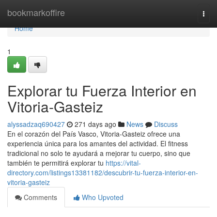
Home
bookmarkoffire
Togg
navi
Home
1
Explorar tu Fuerza Interior en
Vitoria-Gasteiz
alyssadzaq690427
271 days ago
News
Discuss
En el corazón del País Vasco, Vitoria-Gasteiz ofrece una
experiencia única para los amantes del actividad. El fitness
tradicional no solo te ayudará a mejorar tu cuerpo, sino que
también te permitirá explorar tu
https://vital-
directory.com/listings13381182/descubrir-tu-fuerza-interior-en-
vitoria-gasteiz
Comments
Who Upvoted