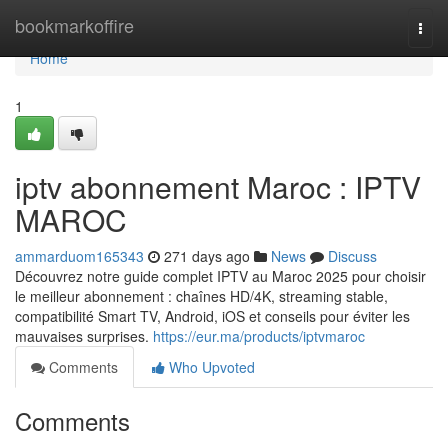
Home
bookmarkoffire
Togg
navi
Home
1
iptv abonnement Maroc : IPTV
MAROC
ammarduom165343
271 days ago
News
Discuss
Découvrez notre guide complet IPTV au Maroc 2025 pour choisir
le meilleur abonnement : chaînes HD/4K, streaming stable,
compatibilité Smart TV, Android, iOS et conseils pour éviter les
mauvaises surprises.
https://eur.ma/products/iptvmaroc
Comments
Who Upvoted
Comments