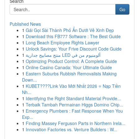
Search
Go
Published News
1
Gái Gọi Sài Thành Phố Ẩn Dưới Vẻ Xinh Đẹp
1
Download this FB777 Software : The Best Guide
1
Long Beach Employee Rights Lawyer
1
Unlock Savings: Your Frive Discount Code Guide
1
منتج مصابيح جدارية LED ألومنيوم من في
1
Optimizing Product Control: A Complete Guide
1
Online Casino Canada: Your Ultimate Guide
1
Eastern Suburbs Rubbish Removalists Making
Down...
1
KUBET????️Link Vào Mới Nhất 2026 ⭐ Nạp Tiền
Nh...
1
Identifying the Right Standard Material Provide...
1
Terbaik Tambah Permainan Higgs Domino Chip...
1
Emergency Plumbers : Fast Response When You
Exp...
1
Finding Massey Ferguson Parts in Northern Irela...
1
Innovation Factories vs. Venture Builders : W...