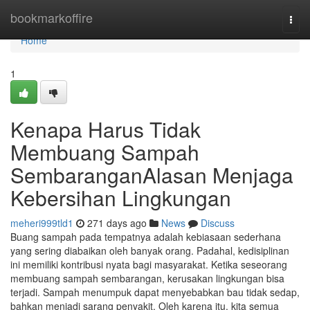
Home
bookmarkoffire
Togg
navi
Home
1
Kenapa Harus Tidak
Membuang Sampah
SembaranganAlasan Menjaga
Kebersihan Lingkungan
meheri999tld1
271 days ago
News
Discuss
Buang sampah pada tempatnya adalah kebiasaan sederhana
yang sering diabaikan oleh banyak orang. Padahal, kedisiplinan
ini memiliki kontribusi nyata bagi masyarakat. Ketika seseorang
membuang sampah sembarangan, kerusakan lingkungan bisa
terjadi. Sampah menumpuk dapat menyebabkan bau tidak sedap,
bahkan menjadi sarang penyakit. Oleh karena itu, kita semua