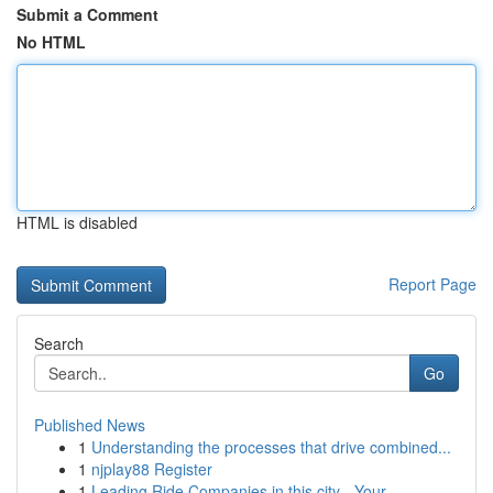
Submit a Comment
No HTML
HTML is disabled
Report Page
Search
Go
Published News
1
Understanding the processes that drive combined...
1
njplay88 Register
1
Leading Ride Companies in this city - Your...