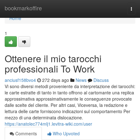
Home
bookmarkoffire
Togg
navi
Home
1
Ottenere il mio tarocchi
professionali To Work
anciusf158bvo4
272 days ago
News
Discuss
Vi sono diversi metodi proveniente da interpretazione dei tarocchi:
le carte estratte di tanto in tanto offrono al cartomante una replica
approssimativa approssimativamente le conseguenze provocate
dalle scelte del cliente. Per altri casi, Viceversa, la redazione e
lettura delle carte forniscono indicazioni sul comportamento Per
mezzo di una determinata dislocazione.
https://anatolec774mlj1.levitra-wiki.com/user
Comments
Who Upvoted