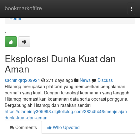
Home
bookmarkoffire
Togg
navi
Home
1
Eksplorasi Dunia Kuat dan
Aman
sachinlqrq209924
271 days ago
News
Discuss
Hitamqq merupakan platform yang memberikan pengalaman
bermain yang kuat. Dengan teknologi keamanan yang tangguh,
Hitamqq memastikan keamanan data serta operasi pengguna.
Bergabunglah Hitamqq dan rasakan sendiri
https://dianeinty305993.digitollblog.com/38245446/menjelajah-
dunia-kuat-dan-aman
Comments
Who Upvoted