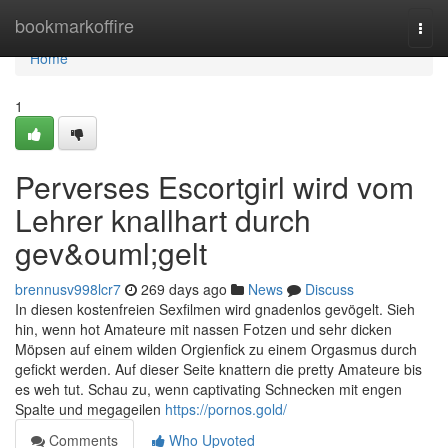
Home
bookmarkoffire
Togg
navi
Home
1
Perverses Escortgirl wird vom
Lehrer knallhart durch
gev&ouml;gelt
brennusv998lcr7
269 days ago
News
Discuss
In diesen kostenfreien Sexfilmen wird gnadenlos gevögelt. Sieh
hin, wenn hot Amateure mit nassen Fotzen und sehr dicken
Möpsen auf einem wilden Orgienfick zu einem Orgasmus durch
gefickt werden. Auf dieser Seite knattern die pretty Amateure bis
es weh tut. Schau zu, wenn captivating Schnecken mit engen
Spalte und megageilen
https://pornos.gold/
Comments
Who Upvoted