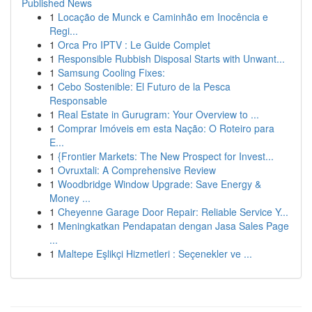
Published News
1
Locação de Munck e Caminhão em Inocência e
Regi...
1
Orca Pro IPTV : Le Guide Complet
1
Responsible Rubbish Disposal Starts with Unwant...
1
Samsung Cooling Fixes:
1
Cebo Sostenible: El Futuro de la Pesca
Responsable
1
Real Estate in Gurugram: Your Overview to ...
1
Comprar Imóveis em esta Nação: O Roteiro para
E...
1
{Frontier Markets: The New Prospect for Invest...
1
Ovruxtali: A Comprehensive Review
1
Woodbridge Window Upgrade: Save Energy &
Money ...
1
Cheyenne Garage Door Repair: Reliable Service Y...
1
Meningkatkan Pendapatan dengan Jasa Sales Page
...
1
Maltepe Eşlikçi Hizmetleri : Seçenekler ve ...