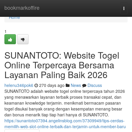
Home
bookmarkoffire
Togg
navi
Home
1
SUNANTOTO: Website Togel
Online Terpercaya Bersama
Layanan Paling Baik 2026
helenu346pok6
270 days ago
News
Discuss
SUNANTOTO adalah website togel online terpercaya tahun 2026
yang menawarkan layanan terbaik proses transaksi cepat, dan
keamanan knowledge terjamin. menikmati bermacam pasaran
togel disukai banyak orang dengan kesempatan menang besar
dan bonus menarik tiap tiap hari hanya di SUNANTOTO.
https://sunantoto07394.angelinsblog.com/37309949/tips-cerdas-
memilih-web-slot-online-terbaik-dan-terjamin-untuk-member-baru