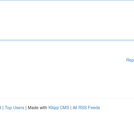
Rep
d
|
Top Users
| Made with
Kliqqi CMS
|
All RSS Feeds