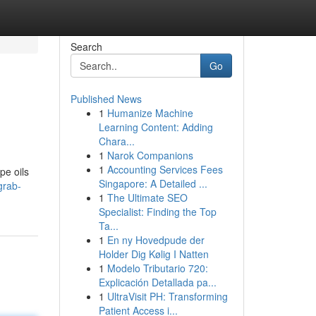
Search
Go
Published News
1
Humanize Machine
Learning Content: Adding
Chara...
1
Narok Companions
1
Accounting Services Fees
pe oils
Singapore: A Detailed ...
grab-
1
The Ultimate SEO
Specialist: Finding the Top
Ta...
1
En ny Hovedpude der
Holder Dig Kølig I Natten
1
Modelo Tributario 720:
Explicación Detallada pa...
1
UltraVisit PH: Transforming
Patient Access i...