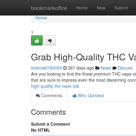
Home
bookmarkoffire
Home
New
Submit
Home
1
Grab High-Quality THC V
tedeowd780055
267 days ago
News
Discuss
Are you looking to find the finest premium THC vape oi
that are sure to impress even the most discerning con
high-quality-thc-vape-oils
Comments
Who Upvoted
Comments
Submit a Comment
No HTML