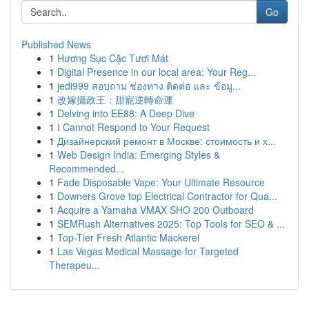
Go
Published News
1
Hương Sục Cặc Tươi Mát
1
Digital Presence in our local area: Your Reg...
1
jedi999 สอบถาม ช่องทาง ติดต่อ และ ข้อมู...
1
改嫁攝政王：甜寵逆轉命運
1
Delving into EE88: A Deep Dive
1
I Cannot Respond to Your Request
1
Дизайнерский ремонт в Москве: стоимость и х...
1
Web Design India: Emerging Styles &
Recommended...
1
Fade Disposable Vape: Your Ultimate Resource
1
Downers Grove top Electrical Contractor for Qua...
1
Acquire a Yamaha VMAX SHO 200 Outboard
1
SEMRush Alternatives 2025: Top Tools for SEO & ...
1
Top-Tier Fresh Atlantic Mackerel
1
Las Vegas Medical Massage for Targeted
Therapeu...