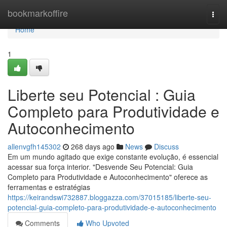
Home
bookmarkoffire
Togg
navi
Home
1
Liberte seu Potencial : Guia
Completo para Produtividade e
Autoconhecimento
allenvgfh145302
268 days ago
News
Discuss
Em um mundo agitado que exige constante evolução, é essencial
acessar sua força interior. "Desvende Seu Potencial: Guia
Completo para Produtividade e Autoconhecimento" oferece as
ferramentas e estratégias
https://keirandswi732887.bloggazza.com/37015185/liberte-seu-
potencial-guia-completo-para-produtividade-e-autoconhecimento
Comments
Who Upvoted