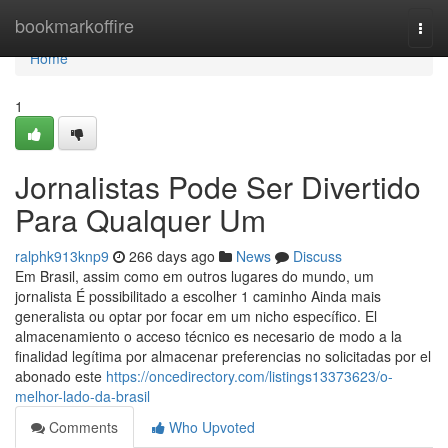
Home
bookmarkoffire
Togg
navi
Home
1
Jornalistas Pode Ser Divertido
Para Qualquer Um
ralphk913knp9
266 days ago
News
Discuss
Em Brasil, assim como em outros lugares do mundo, um
jornalista É possibilitado a escolher 1 caminho Ainda mais
generalista ou optar por focar em um nicho específico. El
almacenamiento o acceso técnico es necesario de modo a la
finalidad legítima por almacenar preferencias no solicitadas por el
abonado este
https://oncedirectory.com/listings13373623/o-
melhor-lado-da-brasil
Comments
Who Upvoted