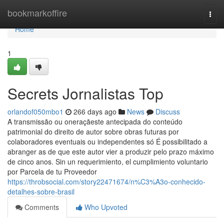
Home
bookmarkoffire
Togg
navi
Home
1
Secrets Jornalistas Top
orlandof050mbo1
266 days ago
News
Discuss
A transmissão ou oneraçãeste antecipada do conteúdo
patrimonial do direito de autor sobre obras futuras por
colaboradores eventuais ou independentes só É possibilitado a
abranger as de que este autor vier a produzir pelo prazo máximo
de cinco anos. Sin un requerimiento, el cumplimiento voluntario
por Parcela de tu Proveedor
https://throbsocial.com/story22471674/n%C3%A3o-conhecido-
detalhes-sobre-brasil
Comments
Who Upvoted