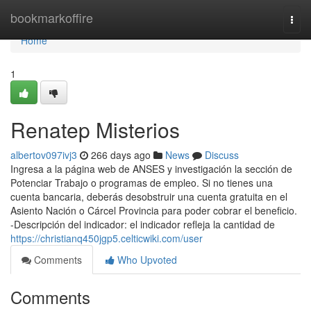
Home
bookmarkoffire
Togg
navi
Home
1
Renatep Misterios
albertov097ivj3
266 days ago
News
Discuss
Ingresa a ​la página web de ANSES y investigación la sección ⁢de
Potenciar Trabajo o programas de empleo. Si no​ tienes una
cuenta bancaria, deberás desobstruir una cuenta ​gratuita en el
Asiento Nación o Cárcel Provincia para poder cobrar el beneficio.
-Descripción del indicador: el indicador refleja la cantidad de
https://christianq450jgp5.celticwiki.com/user
Comments
Who Upvoted
Comments