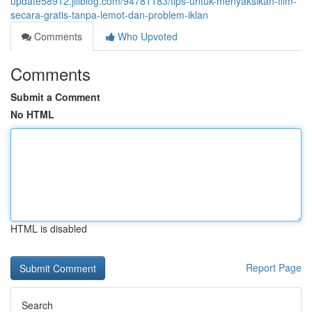
update58912.jiliblog.com/94781183/tips-untuk-menyaksikan-film-
secara-gratis-tanpa-lemot-dan-problem-iklan
Comments
Who Upvoted
Comments
Submit a Comment
No HTML
HTML is disabled
Report Page
Search