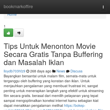
Home
bookmarkoffire
Togg
navi
Home
1
Tips Untuk Menonton Movie
Secara Gratis Tanpa Buffering
dan Masalah Iklan
lloydb703hfz9
268 days ago
News
Discuss
Bayangkan bersantai untuk malam film, semata-mata untuk
terganggu oleh buffering yang konstan dan iklan. Untuk
menjauhkan pengalaman yang membuat frustrasi ini, sangat
penting untuk menerapkan langkah yang efektif untuk streaming
film secara gratis. berasal dari memilih pelayanan yang tepat
sampai mengoptimalkan koneksi internet kamu sebagian kiat
dapat menaikkan pengalaman melihat
https://bokep-