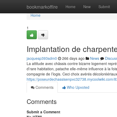
Home
bookmarkoffire
Home
New
Submit
Home
1
Implantation de charpen
jacquesp393sdm0
266 days ago
News
Discus
La attitude avec châssis contre bizarre logement représ
d’rare habitation, patache elle-même influence à la fois
compagnie de l’logis. Ceci choix avérés décoloréériaux,
https://poseurdechassisenpvc32738.mycoolwiki.com/
Comments
Who Upvoted
Comments
Submit a Comment