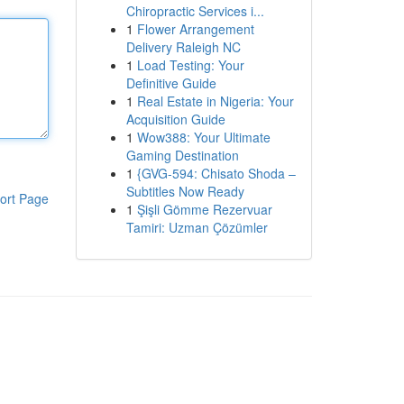
Chiropractic Services i...
1
Flower Arrangement
Delivery Raleigh NC
1
Load Testing: Your
Definitive Guide
1
Real Estate in Nigeria: Your
Acquisition Guide
1
Wow388: Your Ultimate
Gaming Destination
1
{GVG-594: Chisato Shoda –
Subtitles Now Ready
ort Page
1
Şişli Gömme Rezervuar
Tamiri: Uzman Çözümler