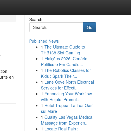
Search
Go
Published News
1
The Ultimate Guide to
e
THB168 Slot Gaming
1
Eleições 2026: Cenário
Político e Em Candid...
1
The Robotics Classes for
tion
Kids : Spark Their...
urité en
1
Lane Cove North Electrical
Services for Effecti...
1
Enhancing Your Workflow
with Helpful Promot...
1
Hotel Tropea: La Tua Oasi
sul Mare
1
Quality Las Vegas Medical
Massage from Experien...
1
Locate Real Pain :