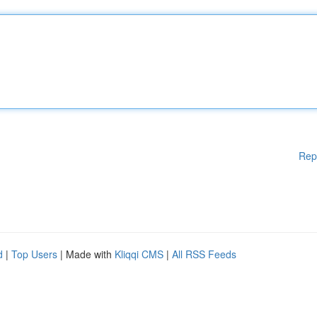
Rep
d
|
Top Users
| Made with
Kliqqi CMS
|
All RSS Feeds