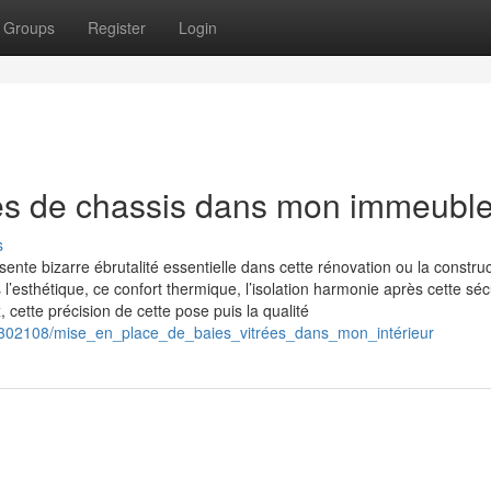
Groups
Register
Login
tes de chassis dans mon immeubl
s
ente bizarre ébrutalité essentielle dans cette rénovation ou la construc
 l’esthétique, ce confort thermique, l’isolation harmonie après cette séc
 cette précision de cette pose puis la qualité
8302108/mise_en_place_de_baies_vitrées_dans_mon_intérieur