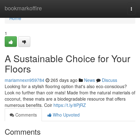
Home
bookmarkoffire
Togg
navi
Home
1
A Sustainable Choice for Your
Floors
mariamnexn959784
265 days ago
News
Discuss
Looking for a stylish flooring option that's also eco-conscious?
Look no further than coir mats! Made from the natural materials of
coconut, these mats are a biodegradable resource that offers
numerous benefits. Coir
https://t.ly/8PjRZ
Comments
Who Upvoted
Comments