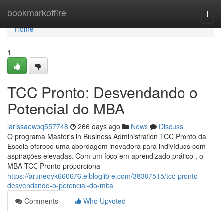
Home
bookmarkoffire
Togg
navi
Home
1
TCC Pronto: Desvendando o
Potencial do MBA
larissaewpq557748
266 days ago
News
Discuss
O programa Master's in Business Administration TCC Pronto da
Escola oferece uma abordagem inovadora para indivíduos com
aspirações elevadas. Com um foco em aprendizado prático , o
MBA TCC Pronto proporciona
https://aruneoyk660676.elbloglibre.com/38387515/tcc-pronto-
desvendando-o-potencial-do-mba
Comments
Who Upvoted