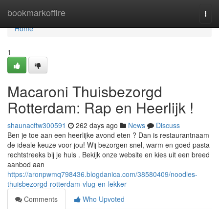
Home
bookmarkoffire
Togg
navi
Home
1
Macaroni Thuisbezorgd
Rotterdam: Rap en Heerlijk !
shaunacftw300591
262 days ago
News
Discuss
Ben je toe aan een heerlijke avond eten ? Dan is restaurantnaam
de ideale keuze voor jou! Wij bezorgen snel, warm en goed pasta
rechtstreeks bij je huis . Bekijk onze website en kies uit een breed
aanbod aan
https://aronpwmq798436.blogdanica.com/38580409/noodles-
thuisbezorgd-rotterdam-vlug-en-lekker
Comments
Who Upvoted