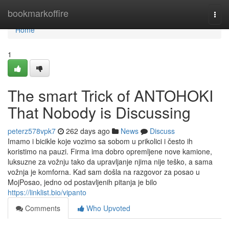
Home
bookmarkoffire
Togg
navi
Home
1
The smart Trick of ANTOHOKI
That Nobody is Discussing
peterz578vpk7
262 days ago
News
Discuss
Imamo i bicikle koje vozimo sa sobom u prikolici i često ih
koristimo na pauzi. Firma ima dobro opremljene nove kamione,
luksuzne za vožnju tako da upravljanje njima nije teško, a sama
vožnja je komforna. Kad sam došla na razgovor za posao u
MojPosao, jedno od postavljenih pitanja je bilo
https://linklist.bio/vipanto
Comments
Who Upvoted