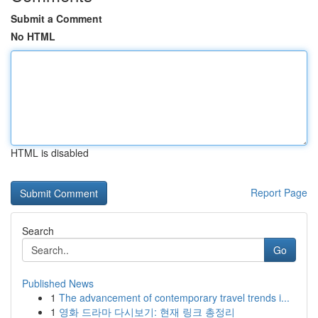
Submit a Comment
No HTML
HTML is disabled
Report Page
Search
Go
Published News
1
The advancement of contemporary travel trends i...
1
영화 드라마 다시보기: 현재 링크 총정리