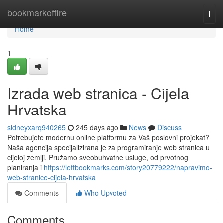
Home
bookmarkoffire
Togg
navi
Home
1
Izrada web stranica - Cijela
Hrvatska
sidneyxarq940265
245 days ago
News
Discuss
Potrebujete modernu online platformu za Vaš poslovni projekat?
Naša agencija specijalizirana je za programiranje web stranica u
cijeloj zemlji. Pružamo sveobuhvatne usluge, od prvotnog
planiranja i
https://leftbookmarks.com/story20779222/napravimo-
web-stranice-cijela-hrvatska
Comments
Who Upvoted
Comments