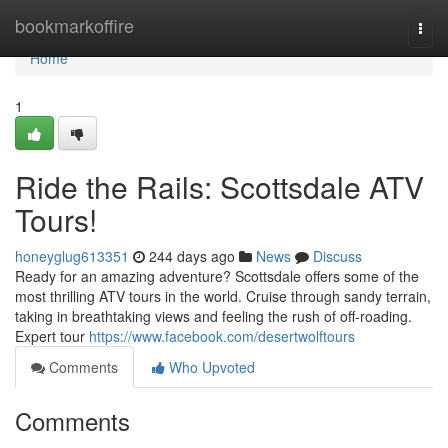
Home
bookmarkoffire
Togg
navi
Home
1
Ride the Rails: Scottsdale ATV
Tours!
honeyglug613351
244 days ago
News
Discuss
Ready for an amazing adventure? Scottsdale offers some of the
most thrilling ATV tours in the world. Cruise through sandy terrain,
taking in breathtaking views and feeling the rush of off-roading.
Expert tour
https://www.facebook.com/desertwolftours
Comments
Who Upvoted
Comments