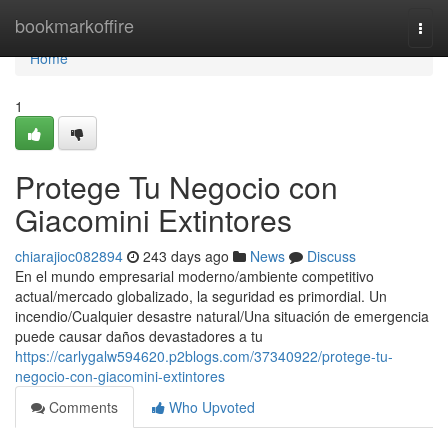
Home
bookmarkoffire
Togg
navi
Home
1
Protege Tu Negocio con
Giacomini Extintores
chiarajioc082894
243 days ago
News
Discuss
En el mundo empresarial moderno/ambiente competitivo
actual/mercado globalizado, la seguridad es primordial. Un
incendio/Cualquier desastre natural/Una situación de emergencia
puede causar daños devastadores a tu
https://carlygalw594620.p2blogs.com/37340922/protege-tu-
negocio-con-giacomini-extintores
Comments
Who Upvoted