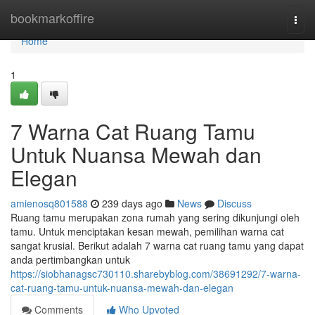
Home
bookmarkoffire
Togg
navi
Home
1
7 Warna Cat Ruang Tamu
Untuk Nuansa Mewah dan
Elegan
amienosq801588
239 days ago
News
Discuss
Ruang tamu merupakan zona rumah yang sering dikunjungi oleh
tamu. Untuk menciptakan kesan mewah, pemilihan warna cat
sangat krusial. Berikut adalah 7 warna cat ruang tamu yang dapat
anda pertimbangkan untuk
https://siobhanagsc730110.sharebyblog.com/38691292/7-warna-
cat-ruang-tamu-untuk-nuansa-mewah-dan-elegan
Comments
Who Upvoted